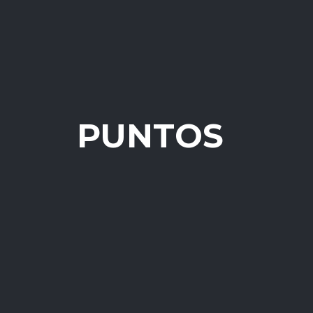
PUNTOS
Resumen de la pré
Tenemos que soltar las cosas
cielo, las cosas que Dios tie