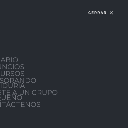
CERRAR
SABIO
UNCIOS
CURSOS
ESORANDO
Pdf español
Ver prédica
IDURÍA
TE A UN GRUPO
QUEÑO
NTÁCTENOS