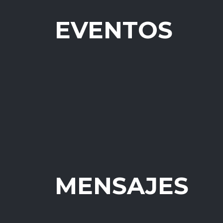
EVENTOS
Ve la prédica:
MENSAJES