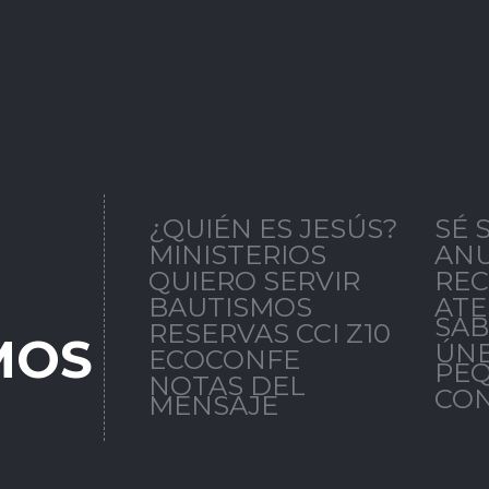
Puntos
Ministerios
Eventos
ene tu corazón?
¿QUIÉN ES JESÚS?
SÉ 
MINISTERIOS
AN
QUIERO SERVIR
RE
BAUTISMOS
AT
SAB
RESERVAS CCI Z10
MOS
ÚNE
ECOCONFE
PE
NOTAS DEL
CO
MENSAJE