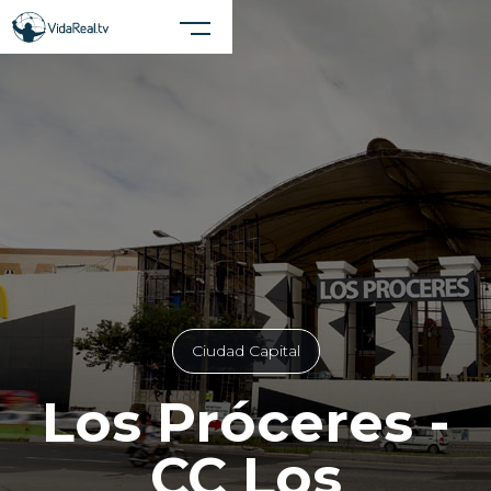
Cerrar X
Realiza una búsqueda en el sitio
Ciudad Capital
Los Próceres -
CC Los